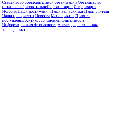
Сведения об образовательной организации
Организация
питания в образовательной организации
Информация
История
Наши достижения
Наши выпускники
Наши учителя
Наши приоритеты
Новости
Мероприятия
Правила
поступления
Антикоррупционная деятельность
Информационная безопасность
Антитеррористическая
защищенность