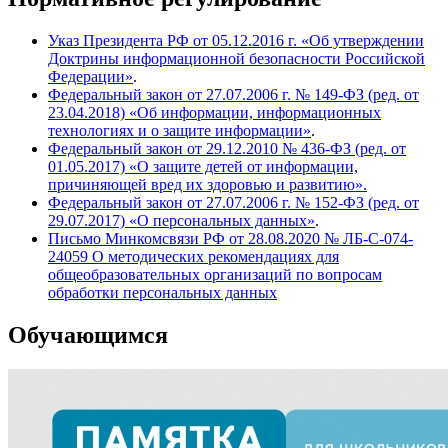
Указ Президента РФ от 05.12.2016 г. «Об утверждении
Доктрины информационной безопасности Российской
Федерации»
.
Федеральный закон от 27.07.2006 г. № 149-ФЗ (ред. от
23.04.2018) «Об информации, информационных
технологиях и о защите информации»
.
Федеральный закон от 29.12.2010 № 436-ФЗ (ред. от
01.05.2017) «О защите детей от информации,
причиняющей вред их здоровью и развитию».
Федеральный закон от 27.07.2006 г. № 152-ФЗ (ред. от
29.07.2017) «О персональных данных»
.
Письмо Минкомсвязи РФ от 28.08.2020 № ЛБ-С-074-
24059 О методических рекомендациях для
общеобразовательных организаций по вопросам
обработки персональных данных
Обучающимся