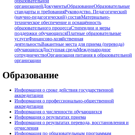
образовательной
организацией
Документы
Образование
Образовательные
стандарты и требования
Руководство. Педагогический
(научно-педагогический) состав
Материально-
техническое обеспечение и оснащённость
образовательного процесса
Стипендии и меры
поддержки обучающихся
Платные образовательные
услуги
Финансово-хозяйственная
деятельность
Вакантные места для приема (перевода)
обучающихся
Доступная среда
Международное
сотрудничество
Организация питания в образовательной
организации
Образование
Информация о сроке действия государственной
аккредитации
Информация о профессионально-общественной
аккредитации
Информация о численности обучающихся
Информация о результатах приема
Информация о результатах перевода, восстановления и
отчисления
Информация по образовательным программам